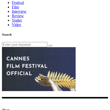
Festival
Film
Interview
Review
Trailer
Video
Search
Search
for:
About