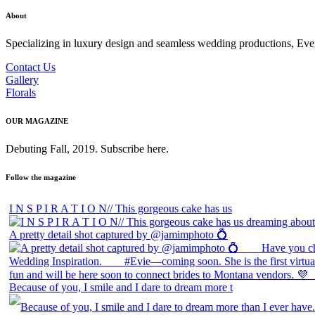
About
Specializing in luxury design and seamless wedding productions, Every 
Contact Us
Gallery
Florals
OUR MAGAZINE
Debuting Fall, 2019. Subscribe here.
Follow the magazine
I N S P I R A T I O N// This gorgeous cake has us
A pretty detail shot captured by @jamimphoto 💍
Because of you, I smile and I dare to dream more t