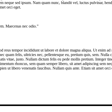
m neque sed ipsum. Nam quam nunc, blandit vel, luctus pulvinar, hendr
met orci eget.
rem. Maecenas nec odio.”
od reus tempor incididunt ut labore et dolore magna aliqua. Ut enim ad 
 quam felis, ultricies nec, pellentesque eu, pretium quis, sem. Nulla c
atis vitae, justo. Nullam dictum felis eu pede mollis pretium. Integer tin
dimentum rhoncus, sem quam semper libero, sit amet adipiscing sem neq
ien ut libero venenatis faucibus. Nullam quis ante. Etiam sit amet orci 